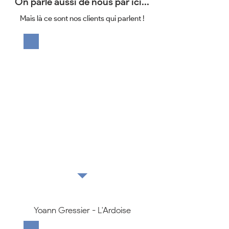
On parle aussi de nous par ici...
Mais là ce sont nos clients qui parlent !
Merci à D@M Prod pour la
création de mon site
internet. Démarché au bon
moment, ils ont su
répondre à mes attentes
rapidement.
Yoann Gressier - L'Ardoise